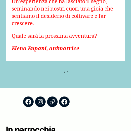
Un’esperienza che ha lasciato il segno,
seminando nei nostri cuori una gioia che
sentiamo il desiderio di coltivare e far
crescere.
Quale sarà la prossima avventura?
Elena Eupani, animatrice
Facebook
Instagram
Storico
Scuola
–
Foglietti
di
AC
Domenicali
Formazione
In parrocchia
Teologica