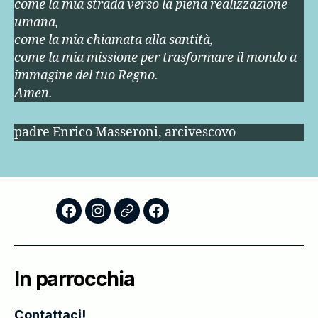
come la mia strada verso la piena realizzazione
umana,
come la mia chiamata alla santità,
come la mia missione per trasformare il mondo a
immagine del tuo Regno.
Amen.
padre Enrico Masseroni, arcivescovo
Facebook
Instagram
Storico
Scuola
–
Foglietti
di
AC
Domenicali
Formazione
In parrocchia
Teologica
–
Contattaci!
Thiene