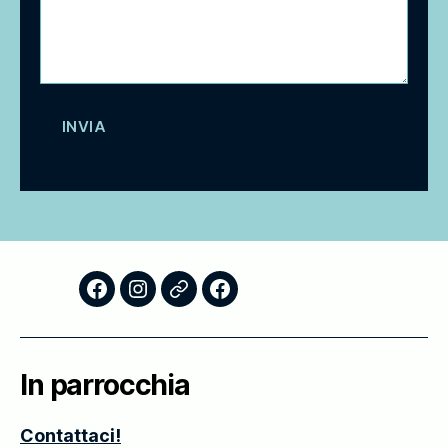
Facebook
Instagram
Storico
Scuola
–
Foglietti
di
AC
Domenicali
Formazione
In parrocchia
Teologica
–
Contattaci!
Thiene