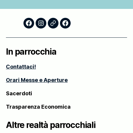
Facebook
Instagram
Storico
Scuola
–
Foglietti
di
AC
Domenicali
Formazione
In parrocchia
Teologica
–
Contattaci!
Thiene
Orari Messe e Aperture
Sacerdoti
Trasparenza Economica
Altre realtà parrocchiali