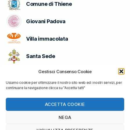
Comune di Thiene
Giovani Padova
Villa immacolata
Santa Sede
Gestisci Consenso Cookie
Vatican News
Usiamo cookie per ottimizzare il nostro sito web ed i nostri servizi, per
Conferenza Episcopale Italiana
continuare la navigazione clicca su "Accetta tutti"
Politica dei cookie (UE)
ACCETTA COOKIE
NEGA